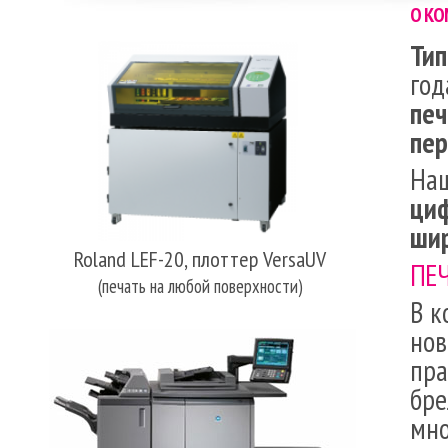
О КО
Тип
год
пе
пер
Наш
ци
шир
Roland LEF-20, плоттер VersaUV
ПЕЧ
(печать на любой поверхности)
В к
но
пра
бре
мно