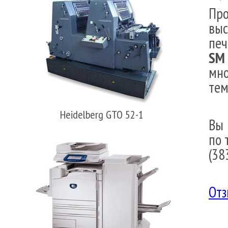
Пр
выс
печ
SM
мно
тем
Heidelberg GTO 52-1
Вы 
по 
(38
Отз