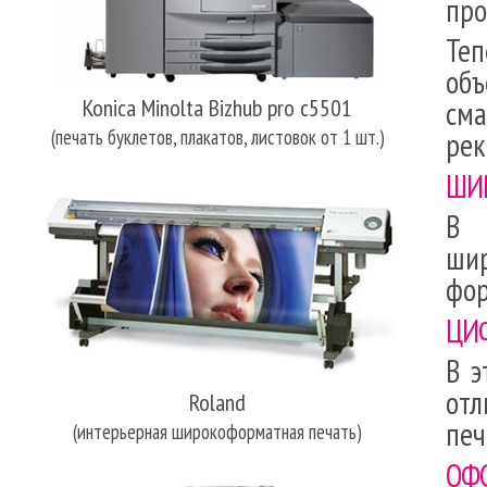
про
Те
объ
Konica Minolta Bizhub pro c5501
сма
(печать буклетов, плакатов, листовок от 1 шт.)
рек
ШИ
В 
ши
фор
ЦИ
В э
от
Roland
печ
(интерьерная широкоформатная печать
)
ОФ